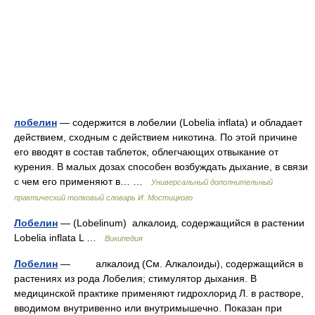
лобелин
— содержится в лобелии (Lobelia inflata) и обладает
действием, сходным с действием никотина. По этой причине
его вводят в состав таблеток, облегчающих отвыкание от
курения. В малых дозах способен возбуждать дыхание, в связи
с чем его применяют в… …
Универсальный дополнительный
практический толковый словарь И. Мостицкого
Лобелин
— (Lobelinum) алкалоид, содержащийся в растении
Lobelia inflata L …
Википедия
Лобелин
— алкалоид (См. Алкалоиды), содержащийся в
растениях из рода Лобелия; стимулятор дыхания. В
медицинской практике применяют гидрохлорид Л. в растворе,
вводимом внутривенно или внутримышечно. Показан при