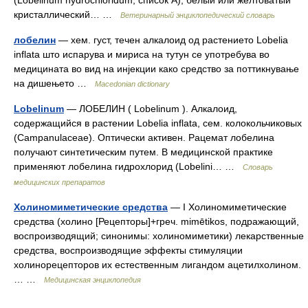
(Lobelinum hydrochloridum; список А), белый или желтоватый
кристаллический… …
Ветеринарный энциклопедический словарь
лобелин
— хем. густ, течен алкалоид од растението Lobelia
inflata што испарува и мириса на тутун се употребува во
медицината во вид на инјекции како средство за поттикнување
на дишењето …
Macedonian dictionary
Lobelinum
— ЛОБЕЛИН ( Lobelinum ). Алкалоид,
содержащийся в растении Lоbelia inflata, сем. колокольчиковых
(Campanulaceae). Оптически активен. Рацемат лобелина
получают синтетическим путем. В медицинской практике
применяют лобелина гидрохлорид (Lobelini… …
Словарь
медицинских препаратов
Холиномиметические средства
— I Холиномиметические
средства (холино [Рецепторы]+греч. mimētikos, подражающий,
воспроизводящий; синонимы: холиномиметики) лекарственные
средства, воспроизводящие эффекты стимуляции
холинорецепторов их естественным лигандом ацетилхолином.
… …
Медицинская энциклопедия