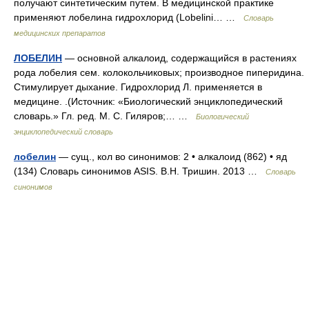
получают синтетическим путем. В медицинской практике
применяют лобелина гидрохлорид (Lobelini… …
Словарь
медицинских препаратов
ЛОБЕЛИН
— основной алкалоид, содержащийся в растениях
рода лобелия сем. колокольчиковых; производное пиперидина.
Стимулирует дыхание. Гидрохлорид Л. применяется в
медицине. .(Источник: «Биологический энциклопедический
словарь.» Гл. ред. М. С. Гиляров;… …
Биологический
энциклопедический словарь
лобелин
— сущ., кол во синонимов: 2 • алкалоид (862) • яд
(134) Словарь синонимов ASIS. В.Н. Тришин. 2013 …
Словарь
синонимов