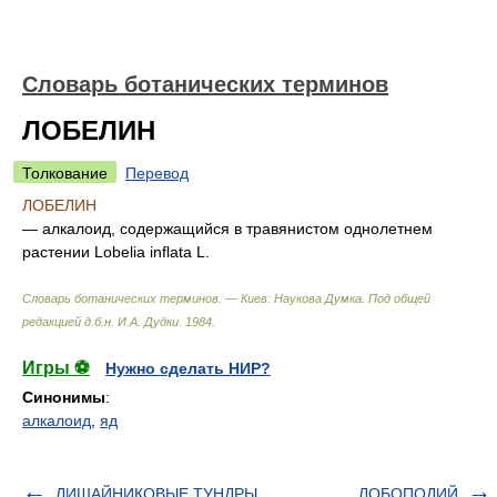
Словарь ботанических терминов
ЛОБЕЛИН
Толкование
Перевод
ЛОБЕЛИН
— алкалоид, содержащийся в травянистом однолетнем
растении Lobelia inflata L.
Словарь ботанических терминов. — Киев: Наукова Думка
.
Под общей
редакцией д.б.н. И.А. Дудки
.
1984
.
Игры ⚽
Нужно сделать НИР?
Синонимы
:
алкалоид
,
яд
ЛИШАЙНИКОВЫЕ ТУНДРЫ
ЛОБОПОДИЙ